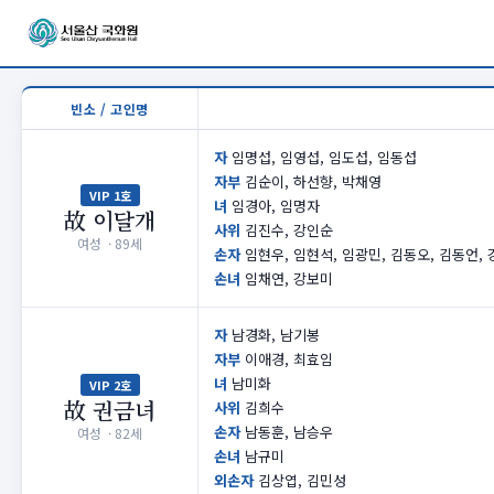
빈소 / 고인명
자
임명섭, 임영섭, 임도섭, 임동섭
자부
김순이, 하선향, 박채영
VIP 1호
녀
임경아, 임명자
故 이달개
사위
김진수, 강인순
여성 · 89세
손자
임현우, 임현석, 임광민, 김동오, 김동언,
손녀
임채연, 강보미
자
남경화, 남기봉
자부
이애경, 최효임
녀
남미화
VIP 2호
故 권금녀
사위
김희수
손자
남동훈, 남승우
여성 · 82세
손녀
남규미
외손자
김상엽, 김민성