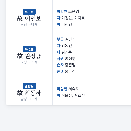
미망인
조은경
특 1호
故 이인보
자
이경민, 이재욱
녀
이진영
남성 · 61세
부군
김인섭
자
김동건
특 2호
녀
김진주
故 권정금
사위
홍성훈
여성 · 59세
손자
홍준범
손녀
홍나경
일반실
미망인
서숙자
故 최동하
녀
최은실, 최효실
남성 · 80세